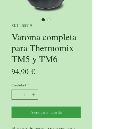
SKU: 00319
Varoma completa
para Thermomix
TM5 y TM6
Precio
94,90 €
Cantidad
*
Agregar al carrito
El accesorio perfecto para cocinar al