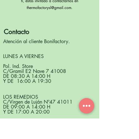
ti, estás invitado a contactarnos en
thermofactorysl@gmail.com
.
Contacto
Atención al cliente Bonifactory.
LUNES A VIERNES
Pol. Ind. Store
C/Gramil E2 Nave 7 41008
DE 08:30 A 14:00 H
Y DE 16:00 A 19:30
LOS REMEDIOS
C/Virgen de Luján Nº
47 41011
DE 09:00 A 14:00 H
Y DE 17:00 A 20:00
Tlf:
687 047 193
-
698 980 172