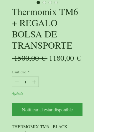
Thermomix TM6
+ REGALO
BOLSA DE
TRANSPORTE
Precio
Precio
 1500,00 € 
1180,00 €
de
Cantidad
*
oferta
Agotado
Notificar al estar disponible
THERMOMIX TM6 - BLACK