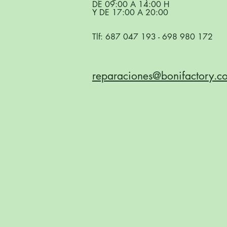
DE 09:00 A 14:00 H
Y DE 17:00 A 20:00
Tlf:
687 047 193
-
698 980 172
reparaciones@bonifactory.c
Sobre nosotros
Po