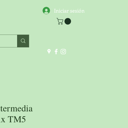
Iniciar sesión
ntermedia
ix TM5