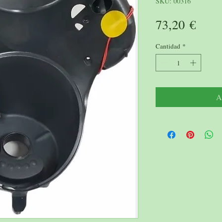
SKU: 00316
Prec
73,20 €
Cantidad
*
A