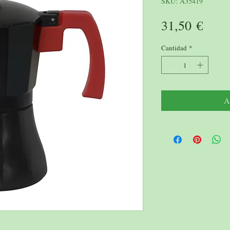
SKU: A35419
Prec
31,50 €
Cantidad
*
A