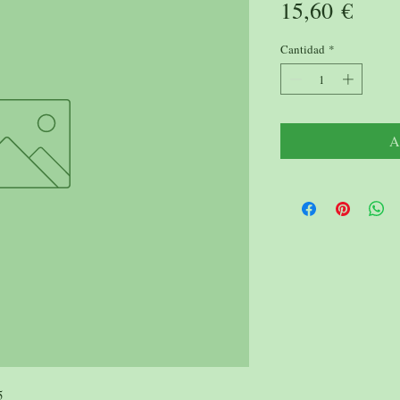
Prec
15,60 €
Cantidad
*
A
5